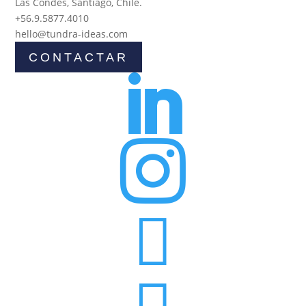
Las Condes, Santiago, Chile.
+56.9.5877.4010
hello@tundra-ideas.com
CONTACTAR



