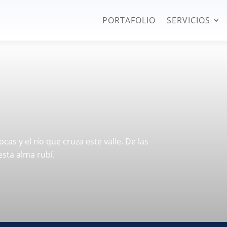
PORTAFOLIO
SERVICIOS
ocas y el río que cruza este valle. De las
esta alma rubí.