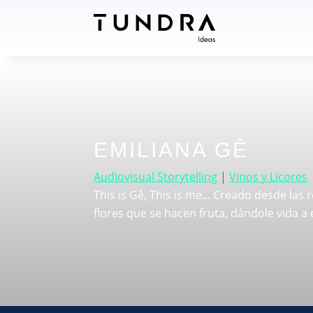
EMILIANA GÊ
Audiovisual Storytelling
|
Vinos y Licores
This is Gê, This is me... Creado desde las r
flores que se hacen fruta, dándole vida a 