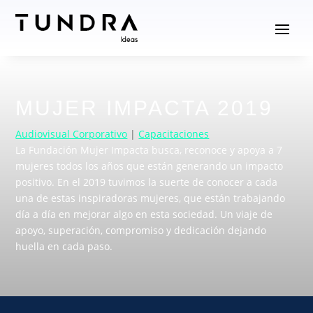
MUJER IMPACTA 2019
Audiovisual Corporativo
|
Capacitaciones
La Fundación Mujer Impacta busca, reconoce y apoya a 7
mujeres todos los años que están generando un impacto
positivo. En el 2019 tuvimos la suerte de conocer a cada
una de estas inspiradoras mujeres, que están trabajando
día a día en mejorar algo en esta sociedad. Un viaje de
apoyo, superación, compromiso y dedicación dejando
huella en cada paso.