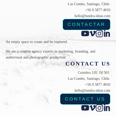
Las Condes, Santiago, Chile.
+56.9.5877.4010
hello@tundra-ideas.com
CONTACTAR




An empty space to create and be explored.
We are a creative agency experts in marketing, branding, and
audiovisual and photographic production.
CONTACT US
Coimbra 110, Of 501.
Las Condes, Santiago, Chile.
+56.9.5877.4010
hello@tundra-ideas.com
CONTACT US



