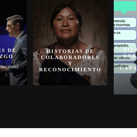
PIE
S DE
HISTORIAS DE
ONB
AZGO
COLABORADORES
Y
irectivos)
CAPA
RECONOCIMIENTO