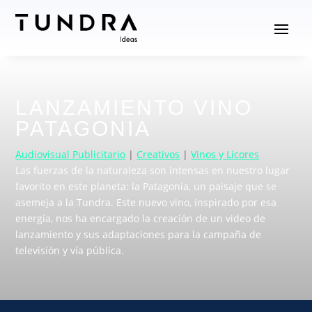
LANZAMIENTO VINO
PATAGONIA
Audiovisual Publicitario
|
Creativos
|
Vinos y Licores
Las fuerzas de la naturaleza son intensas en nuestro lugar
favorito en este planeta: la Patagonia, un paisaje que se
asemeja a la Tundra. Este nuevo vino, inspirado por esa
energía, nos ha encargado la creación de un video de
lanzamiento y sus adaptaciones para la campaña de
televisión y vía pública.