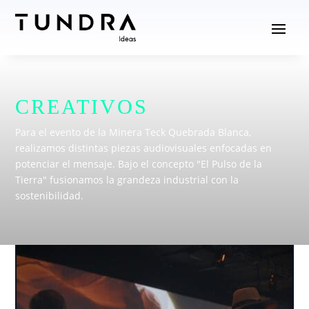
CREATIVOS
Para el evento de la Minera Teck Quebrada Blanca,
realizamos distintas piezas audiovisuales enfocadas en
potenciar el mensaje. Bajo el concepto "El Pulso de la
Tierra" fusionamos la grandeza industrial con la
sostenibilidad.