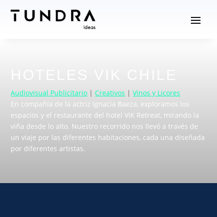
HOTELES VIK CHILE
Audiovisual Publicitario
|
Creativos
|
Vinos y Licores
En compañía de la actriz Ignacia Baeza, exploramos los
espacios y el restaurante del hotel VIK Retreat, mirando la
viña desde lo alto. Nuestro recorrido nos llevó a través de
un viaje por las diferentes habitaciones, cada una diseñada
por diferentes artistas.